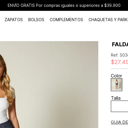
ENVÍO GRATIS Por compras iguales o superiores a $39.900
ZAPATOS
BOLSOS
COMPLEMENTOS
CHAQUETAS Y PARK
FALD
Ref
:
S03
$
27
.
4
Color
Talla
GUIA D