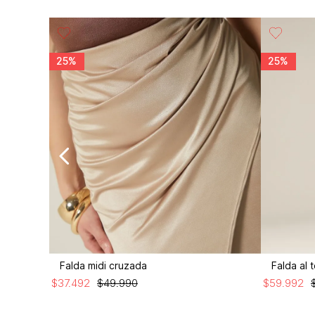
25%
25%
Falda midi cruzada
Falda al t
$
37
.
492
$
49
.
990
$
59
.
992