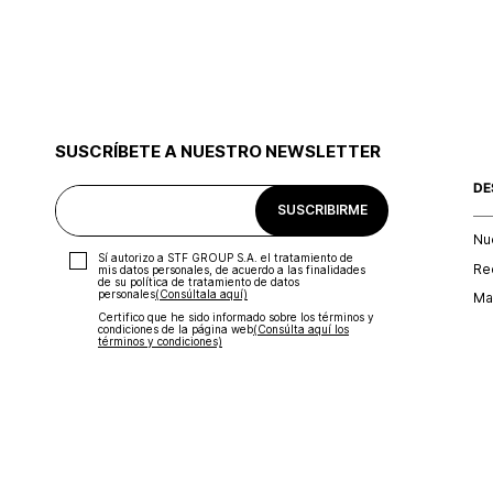
SUSCRÍBETE A NUESTRO NEWSLETTER
DE
SUSCRIBIRME
Nu
Sí autorizo a STF GROUP S.A. el tratamiento de
Re
mis datos personales, de acuerdo a las finalidades
de su política de tratamiento de datos
personales‎
(Consúltala aquí)
Map
Certifico que he sido informado sobre los términos y
condiciones de la página web‎
(Consúlta aquí los
términos y condiciones)