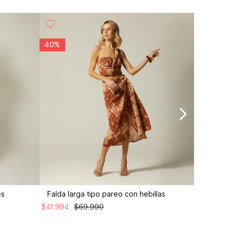
40%
50%
es
Falda larga tipo pareo con hebillas
Falda mi
$
41
.
994
$
69
.
990
$
29
.
995