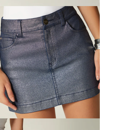
Excepci
baño, acc
L
otro país
S
N
P