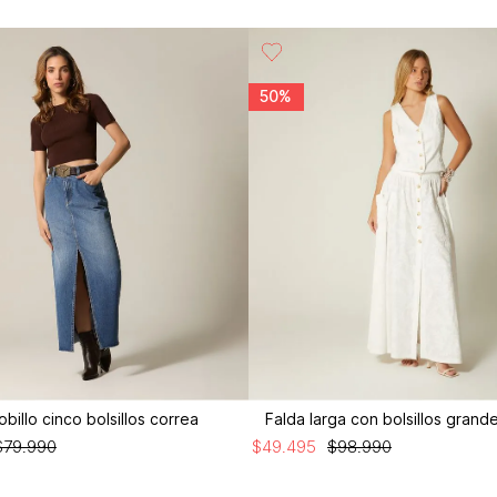
50%
obillo cinco bolsillos correa
Falda larga con bolsillos grand
$
79
.
990
$
49
.
495
$
98
.
990