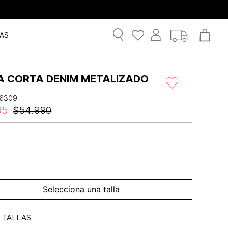
AS
A CORTA DENIM METALIZADO
6309
95
$
54
.
990
Selecciona una talla
E TALLAS