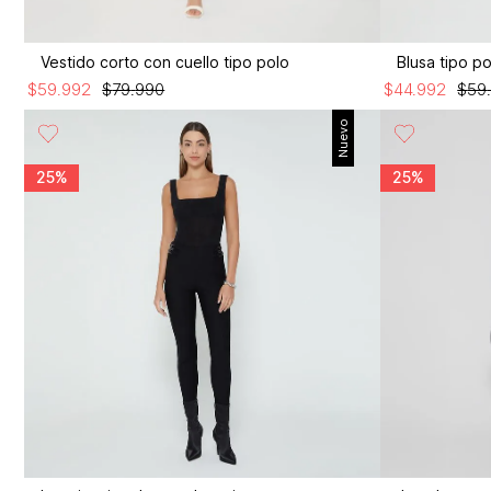
Vestido corto con cuello tipo polo
Blusa tipo p
$
59
.
992
$
79
.
990
$
44
.
992
$
59
Nuevo
25%
25%