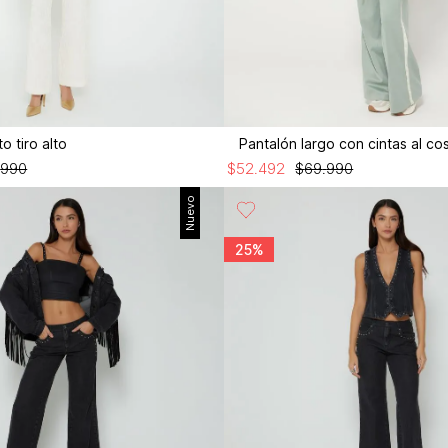
o tiro alto
Pantalón largo con cintas al co
.
990
$
52
.
492
$
69
.
990
Nuevo
25%