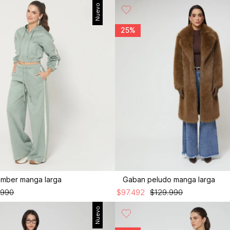
Nuevo
25%
mber manga larga
Gaban peludo manga larga
.
990
$
97
.
492
$
129
.
990
Nuevo