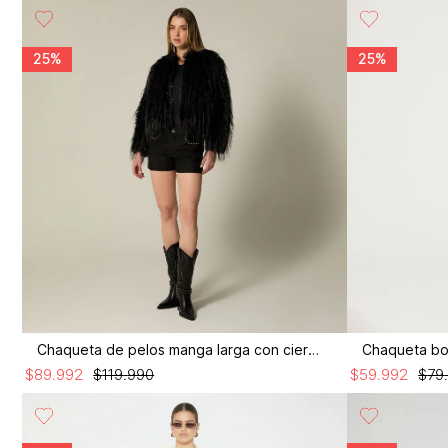
25%
25%
Chaqueta de pelos manga larga con cierre
Chaqueta bo
$
89
.
992
$
119
.
990
$
59
.
992
$
79