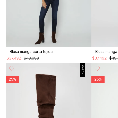
Blusa manga corta tejida
Blusa manga 
$
37
.
492
$
49
.
990
$
37
.
492
$
49
.
Nuevo
25%
25%