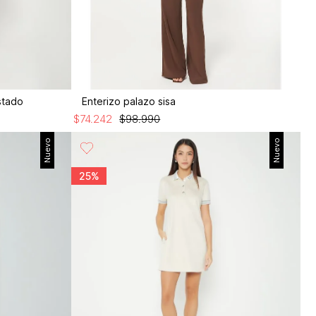
stado
Enterizo palazo sisa
$
74
.
242
$
98
.
990
Nuevo
Nuevo
25%