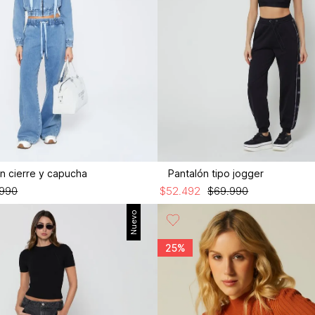
n cierre y capucha
Pantalón tipo jogger
990
$
52
.
492
$
69
.
990
Nuevo
25%