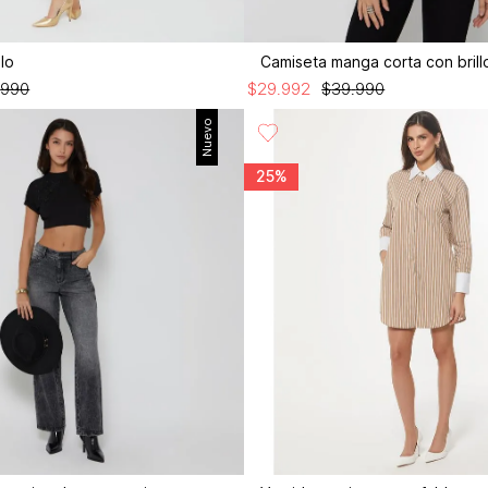
olo
Camiseta manga corta con brill
.
990
$
29
.
992
$
39
.
990
Nuevo
25%