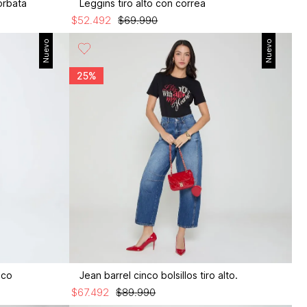
orbata
Leggins tiro alto con correa
$
52
.
492
$
69
.
990
Nuevo
Nuevo
25%
ico
Jean barrel cinco bolsillos tiro alto.
$
67
.
492
$
89
.
990