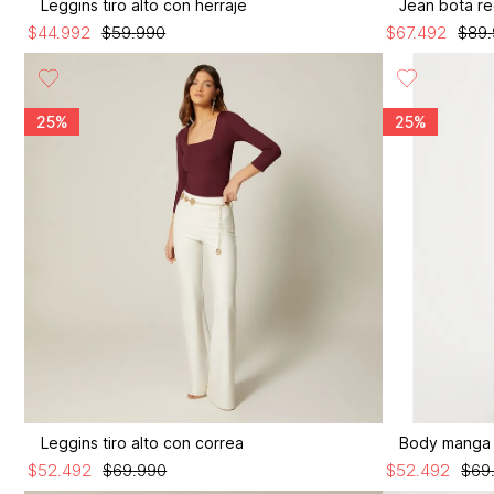
Leggins tiro alto con herraje
Jean bota rec
$
44
.
992
$
59
.
990
$
67
.
492
$
89
.
25%
25%
Leggins tiro alto con correa
Body manga 
$
52
.
492
$
69
.
990
$
52
.
492
$
69