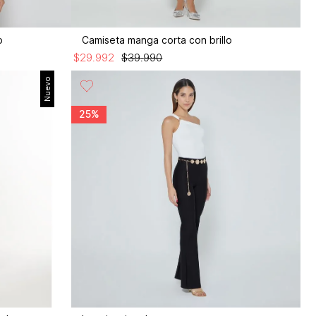
o
Camiseta manga corta con brillo
$
29
.
992
$
39
.
990
Nuevo
25%