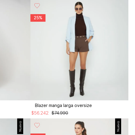
25%
Blazer manga larga oversize
$
56
.
242
$
74
.
990
Nuevo
Nuevo