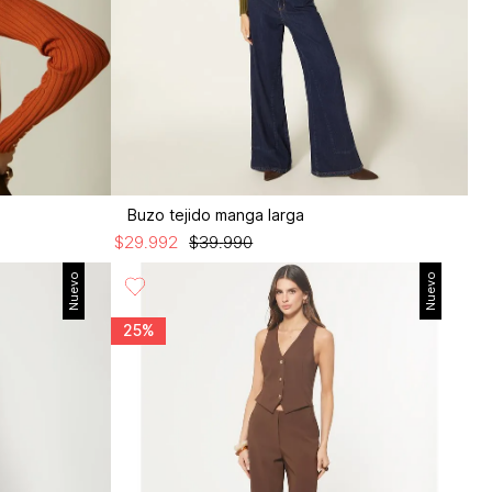
Buzo tejido manga larga
$
29
.
992
$
39
.
990
Nuevo
Nuevo
25%