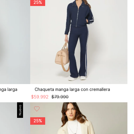
25%
nga larga
Chaqueta manga larga con cremallera
$
59
.
992
$
79
.
990
Nuevo
25%