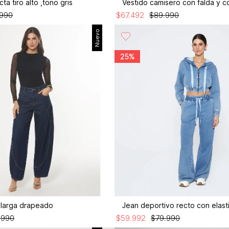
ta tiro alto ,tono gris
Vestido camisero con falda y c
990
$
67
.
492
$
89
.
990
Nuevo
25%
larga drapeado
Jean deportivo recto con elast
.
990
$
59
.
992
$
79
.
990