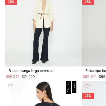
25%
25%
Blazer manga larga oversize
Falda tipo la
$
56
.
242
$
74
.
990
$
52
.
492
$
69
Básico
Nuevo
25%