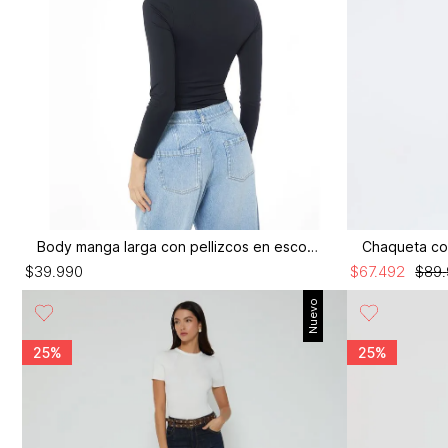
Body manga larga con pellizcos en escote
Chaqueta co
$
39
.
990
$
67
.
492
$
89
.
Nuevo
25%
25%