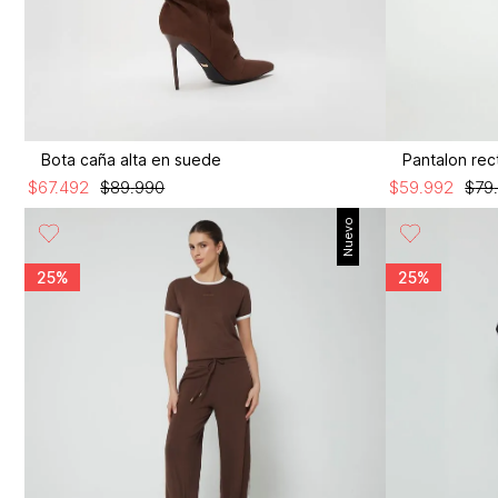
Bota caña alta en suede
Pantalon rect
$
67
.
492
$
89
.
990
$
59
.
992
$
79
Nuevo
25%
25%