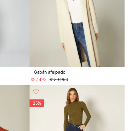
Gabán afelpado
$
97
.
492
$
129
.
990
25%