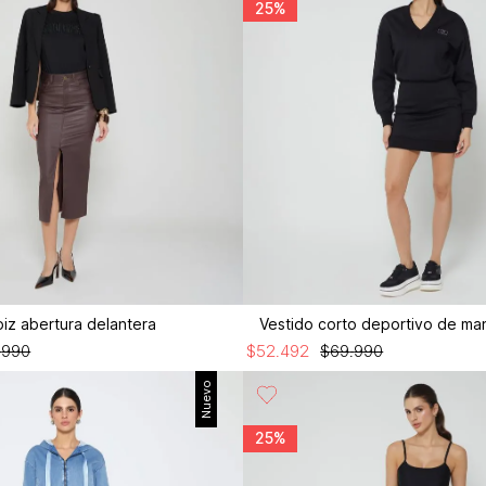
25%
piz abertura delantera
Vestido corto deportivo de ma
.
990
$
52
.
492
$
69
.
990
Nuevo
25%