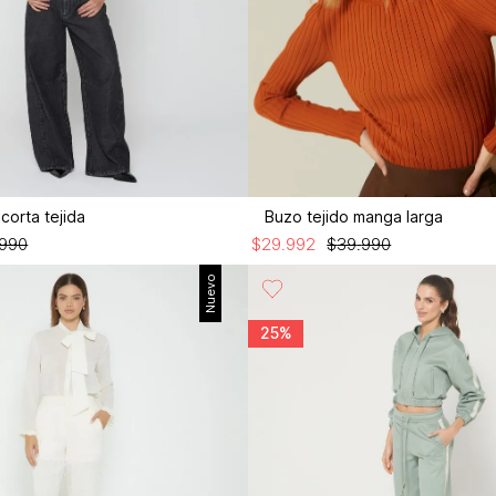
corta tejida
Buzo tejido manga larga
990
$
29
.
992
$
39
.
990
Nuevo
25%