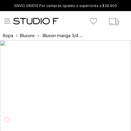
ENVÍO GRATIS Por compras iguales o superiores a $39.900
Bluson manga 3/4 con broche perla gigant
Ropa
Blusones