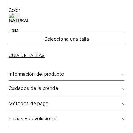
Color
Talla
Selecciona una talla
GUIA DE TALLAS
Información del producto
100.00% lino/linen
Cuidados de la prenda
Lavar a mano por separado / no dejar en remojo / no
Métodos de pago
retorcer / no planchar con vapor puede causar daño
irreversible
Tarjetas de crédito: Visa, Dinners, Master Card y American
Envíos y devoluciones
Express.
No usar lejia
Otros: Transbanck.
Satisfacción Garantizada:
Como una política comercial