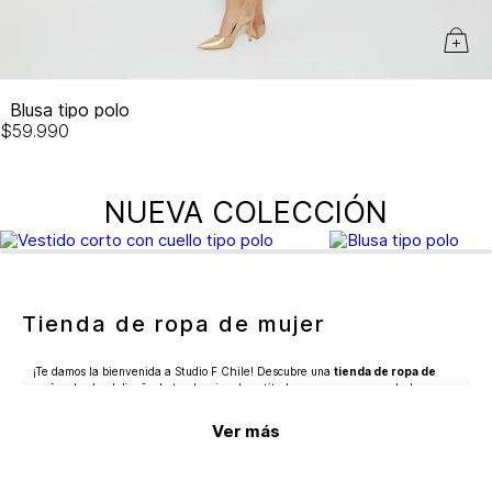
Blusa tipo polo
$
59
.
990
NUEVA COLECCIÓN
Tienda de ropa de mujer
¡Te damos la bienvenida a Studio F Chile! Descubre una
tienda de ropa de
mujer
donde el diseño, la tendencia y la actitud se unen para crear looks
inolvidables. Aquí encontrarás prendas y accesorios pensados para expresar tu
estilo con personalidad, desde outfits casuales hasta opciones elegantes para
Ver más
ocasiones especiales.
En Studio F Chile diseñamos piezas que potencian tu silueta y elevan tu