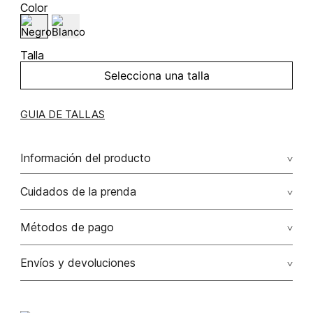
Color
Talla
Selecciona una talla
GUIA DE TALLAS
Información del producto
100.00% /
Cuidados de la prenda
Métodos de pago
Tarjetas de crédito: Visa, Dinners, Master Card y American
Envíos y devoluciones
Express.
Otros: Transbanck.
Satisfacción Garantizada:
Como una política comercial
voluntaria, los cambios de producto por talla, color y/o