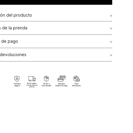
ión del producto
 de la prenda
 de pago
de crédito: Visa, Dinners, Master Card y American Express.
 devoluciones
ransbanck.
ción Garantizada:
Como una política comercial voluntaria,
os de producto por talla, color y/o referencia en nuestras
e línea del país podrán realizarse en un plazo máximo de
alendario contados a partir de la fecha de compra, siempre
el producto no haya sido usado, se encuentre en perfectas
es de higiene, no presente alguna alteración o arreglo y
n todas sus etiquetas originales internas y externas.
ones de Cambio:
Todos los cambios se realizarán por el
ctivamente pagado por el producto, el cual podrá ser
a una nueva compra. Para ello es indispensable presentar
a de venta o ticket de cambio.
ones:
Para las líneas de ropa interior, tapabocas, trajes de