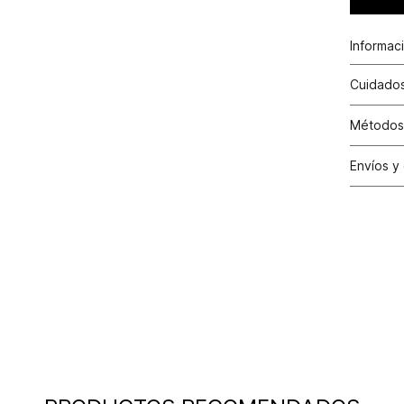
Informac
Cuidados
Métodos
Tarjetas 
Envíos y
Otros: T
Satisfac
los cambi
tiendas d
30 días c
y cuando 
condicion
cuente co
Condici
valor efe
aplicado 
la factur
Excepci