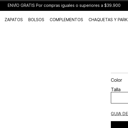
ENVÍO GRATIS Por compras iguales o superiores a $39.900
ZAPATOS
BOLSOS
COMPLEMENTOS
CHAQUETAS Y PARK
Color
Talla
GUIA D