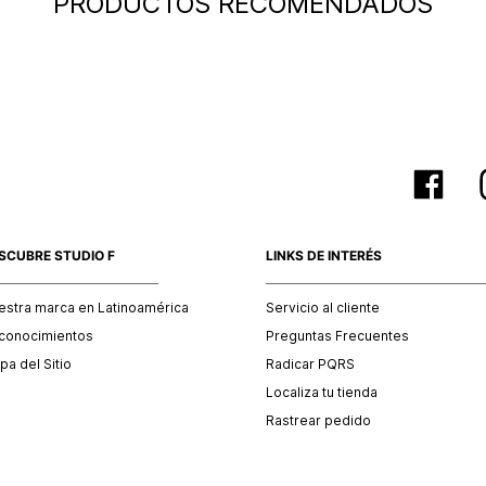
PRODUCTOS RECOMENDADOS
baño, acc
otro país
SCUBRE STUDIO F
LINKS DE INTERÉS
estra marca en Latinoamérica
Servicio al cliente
conocimientos
Preguntas Frecuentes
a del Sitio
Radicar PQRS
Localiza tu tienda
Rastrear pedido