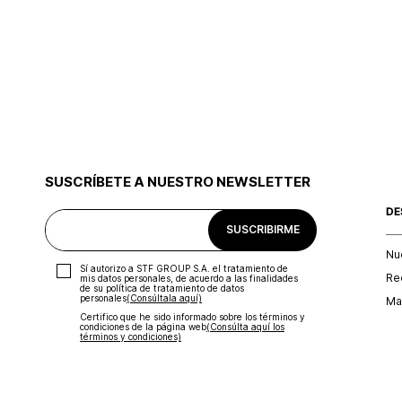
SUSCRÍBETE A NUESTRO NEWSLETTER
DE
SUSCRIBIRME
Nu
Sí autorizo a STF GROUP S.A. el tratamiento de
Re
mis datos personales, de acuerdo a las finalidades
de su política de tratamiento de datos
personales‎
(Consúltala aquí)
Map
Certifico que he sido informado sobre los términos y
condiciones de la página web‎
(Consúlta aquí los
términos y condiciones)