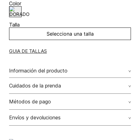
Color
Talla
Selecciona una talla
GUIA DE TALLAS
Información del producto
Aretes candongas set x3
Cuidados de la prenda
Métodos de pago
Tarjetas de crédito: Visa, Dinners, Master Card y American
Envíos y devoluciones
Express.
Otros: Transbanck.
Satisfacción Garantizada:
Como una política comercial
voluntaria, los cambios de producto por talla, color y/o