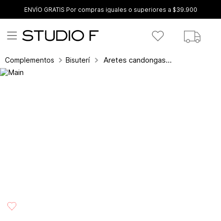
ENVÍO GRATIS Por compras iguales o superiores a $39.900
Aretes candongas set x3
Complementos
Bisutería