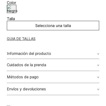
Color
Talla
Selecciona una talla
GUIA DE TALLAS
Información del producto
Cuidados de la prenda
Métodos de pago
Tarjetas de crédito: Visa, Dinners, Master Card y American
Envíos y devoluciones
Express.
Otros: Transbanck.
Satisfacción Garantizada:
Como una política comercial
voluntaria, los cambios de producto por talla, color y/o