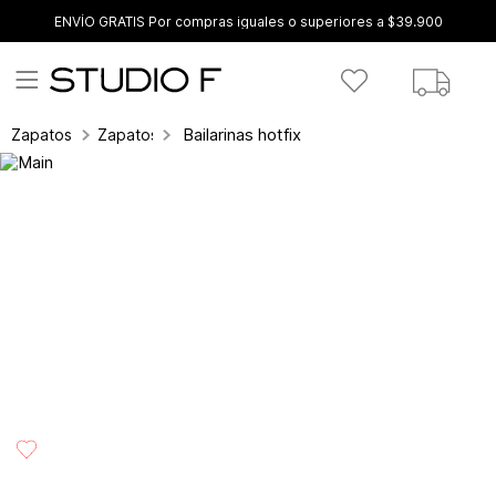
ENVÍO GRATIS Por compras iguales o superiores a $39.900
Bailarinas hotfix
Zapatos
Zapatos cerrados