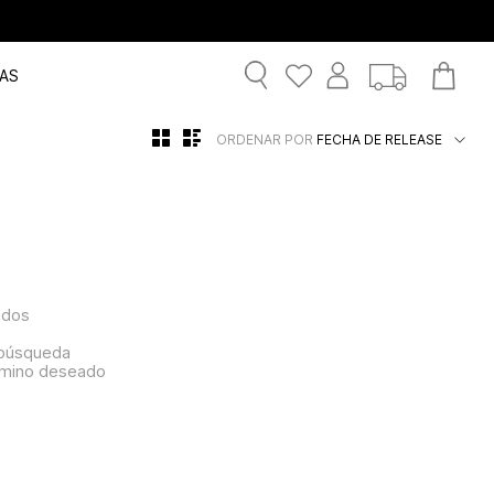
AS
ORDENAR POR
FECHA DE RELEASE
ados
a búsqueda
érmino deseado