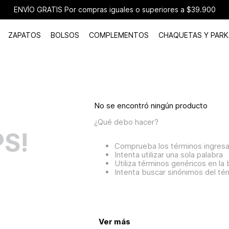
ENVÍO GRATIS Por compras iguales o superiores a $39.900
ZAPATOS
BOLSOS
COMPLEMENTOS
CHAQUETAS Y PARK
No se encontró ningún producto
¿Qué debo hacer?
S!
Comprueba los términos ingres
Intenta utilizar una sola palabra
Utiliza términos genéricos en l
Intenta buscar sinónimos del t
Ver más