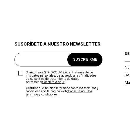
SUSCRÍBETE A NUESTRO NEWSLETTER
DE
SUSCRIBIRME
Nu
Sí autorizo a STF GROUP S.A. el tratamiento de
Re
mis datos personales, de acuerdo a las finalidades
de su política de tratamiento de datos
personales‎
(Consúltala aquí)
Map
Certifico que he sido informado sobre los términos y
condiciones de la página web‎
(Consúlta aquí los
términos y condiciones)