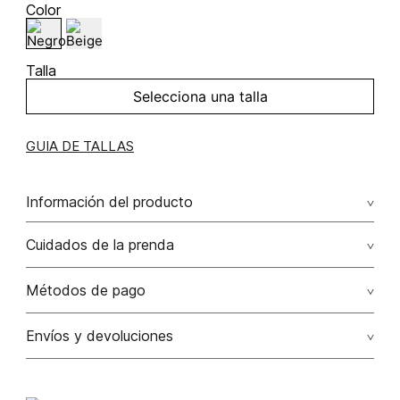
Color
Talla
Selecciona una talla
GUIA DE TALLAS
Información del producto
Billetera con logo
Cuidados de la prenda
Solo quitar polvo con paño húmedo
Métodos de pago
No lavar
Tarjetas de crédito: Visa, Dinners, Master Card y American
Envíos y devoluciones
Express.
No usar lejia
Otros: Transbanck.
Satisfacción Garantizada:
Como una política comercial
voluntaria, los cambios de producto por talla, color y/o
No secar en maquina secadora