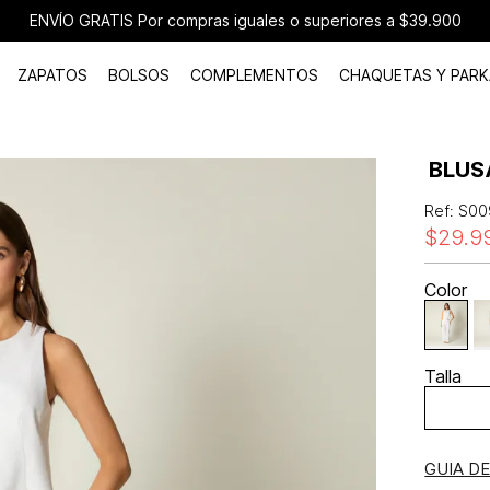
ENVÍO GRATIS Por compras iguales o superiores a $39.900
ZAPATOS
BOLSOS
COMPLEMENTOS
CHAQUETAS Y PARK
BLUS
Ref
:
S00
$
29
.
9
Color
Talla
GUIA D