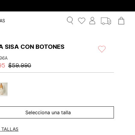
AS
A SISA CON BOTONES
96A
95
$
59
.
990
Selecciona una talla
E TALLAS