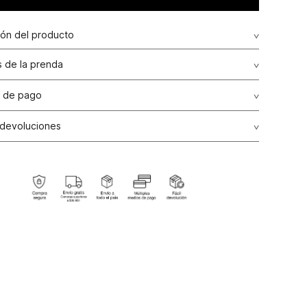
ión del producto
 de la prenda
 de pago
de crédito: Visa, Dinners, Master Card y American Express.
 devoluciones
ransbanck.
ción Garantizada:
Como una política comercial voluntaria,
os de producto por talla, color y/o referencia en nuestras
e línea del país podrán realizarse en un plazo máximo de
alendario contados a partir de la fecha de compra, siempre
el producto no haya sido usado, se encuentre en perfectas
es de higiene, no presente alguna alteración o arreglo y
n todas sus etiquetas originales internas y externas.
ones de Cambio:
Todos los cambios se realizarán por el
ctivamente pagado por el producto, el cual podrá ser
a una nueva compra. Para ello es indispensable presentar
a de venta o ticket de cambio.
ones:
Para las líneas de ropa interior, tapabocas, trajes de