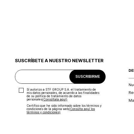
SUSCRÍBETE A NUESTRO NEWSLETTER
DE
SUSCRIBIRME
Nu
Sí autorizo a STF GROUP S.A. el tratamiento de
Re
mis datos personales, de acuerdo a las finalidades
de su política de tratamiento de datos
personales‎
(Consúltala aquí)
Map
Certifico que he sido informado sobre los términos y
condiciones de la página web‎
(Consúlta aquí los
términos y condiciones)