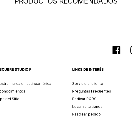
PRODUCTOS RECOMENDADOS
baño, acc
otro país
SCUBRE STUDIO F
LINKS DE INTERÉS
estra marca en Latinoamérica
Servicio al cliente
conocimientos
Preguntas Frecuentes
a del Sitio
Radicar PQRS
Localiza tu tienda
Rastrear pedido