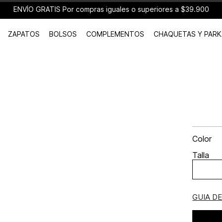
ENVÍO GRATIS Por compras iguales o superiores a $39.900
ZAPATOS
BOLSOS
COMPLEMENTOS
CHAQUETAS Y PARK
Color
Talla
GUIA D