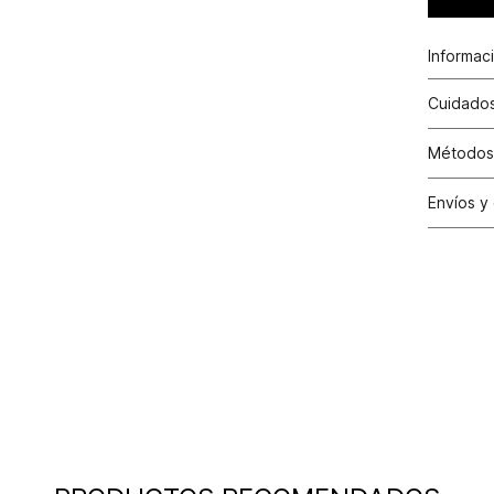
Informac
Cuidados
Métodos
Tarjetas 
Envíos y
Otros: T
Satisfac
los cambi
tiendas d
30 días c
y cuando 
condicion
cuente co
Condici
valor efe
aplicado 
la factur
Excepci