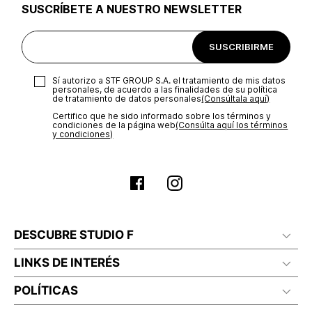
SUSCRÍBETE A NUESTRO NEWSLETTER
Excepciones:
Para las líneas de ropa interior, tapabocas,
trajes de baño, accesorios y/o productos comprados en
tiendas outlet o en otro país no se aceptan cambios.
SUSCRIBIRME
Sí autorizo a STF GROUP S.A. el tratamiento de mis datos
personales, de acuerdo a las finalidades de su política
de tratamiento de datos personales‎
(Consúltala aquí)
Certifico que he sido informado sobre los términos y
condiciones de la página web‎
(Consúlta aquí los términos
y condiciones)
DESCUBRE STUDIO F
LINKS DE INTERÉS
POLÍTICAS