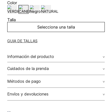
Color
Talla
Selecciona una talla
GUIA DE TALLAS
Información del producto
Buso tejido manga larga 70.00% viscosa/viscose30.00%
Cuidados de la prenda
poliamida/polyamide
Métodos de pago
Tarjetas de crédito: Visa, Dinners, Master Card y American
Envíos y devoluciones
Express.
Otros: Transbanck.
Satisfacción Garantizada:
Como una política comercial
voluntaria, los cambios de producto por talla, color y/o