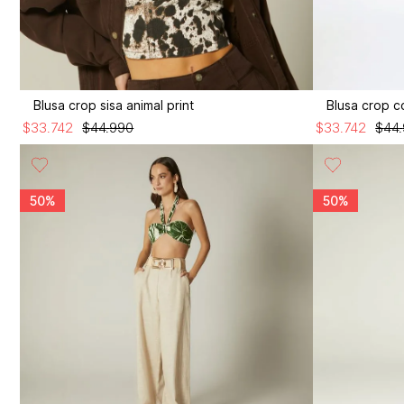
Blusa crop sisa animal print
Blusa crop c
$
33
.
742
$
44
.
990
$
33
.
742
$
44
.
50%
50%