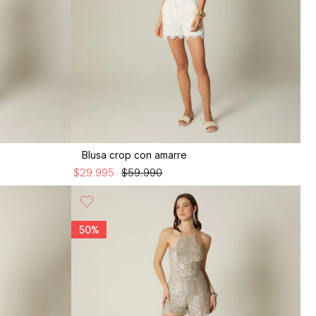
Blusa crop con amarre
$
29
.
995
$
59
.
990
50%