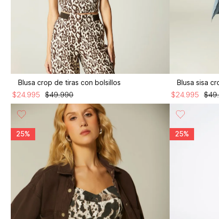
Blusa crop de tiras con bolsillos
Blusa sisa c
$
24
.
995
$
49
.
990
$
24
.
995
$
49
25%
25%