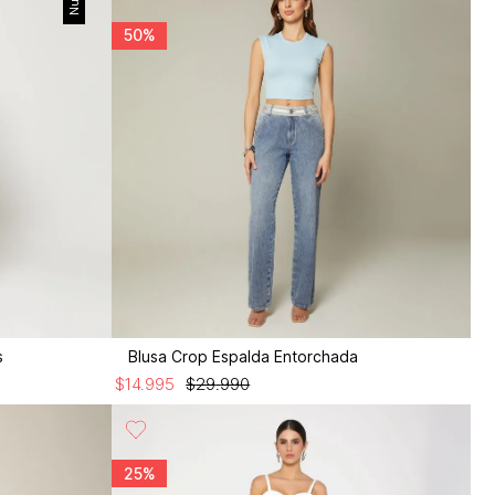
50%
s
Blusa Crop Espalda Entorchada
$
14
.
995
$
29
.
990
25%