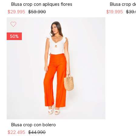
Blusa crop con apliques flores
Blusa crop d
$
29
.
995
$
59
.
990
$
19
.
995
$
39
.
50%
Blusa crop con bolero
$
22
.
495
$
44
.
990