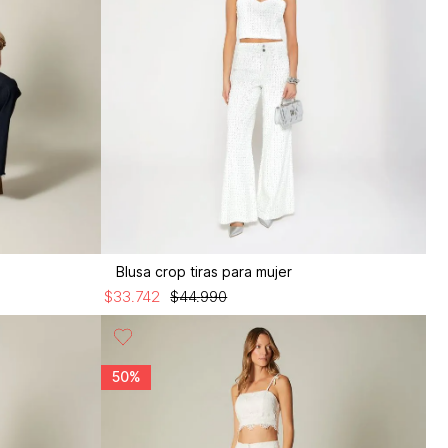
Blusa crop tiras para mujer
$
33
.
742
$
44
.
990
50%