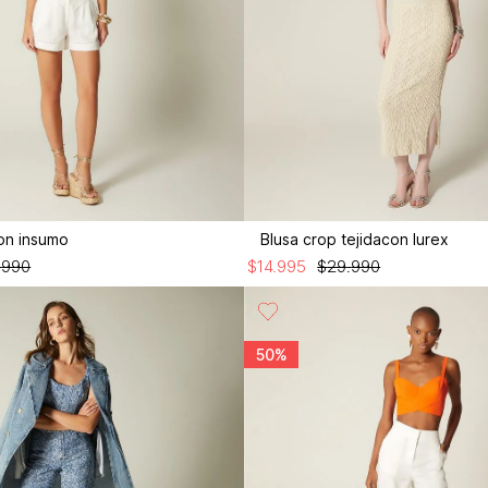
on insumo
Blusa crop tejidacon lurex
.
990
$
14
.
995
$
29
.
990
50%