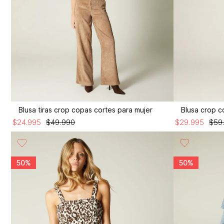
Blusa tiras crop copas cortes para mujer
Blusa crop c
$
24
.
995
$
49
.
990
$
29
.
995
$
59
50%
50%