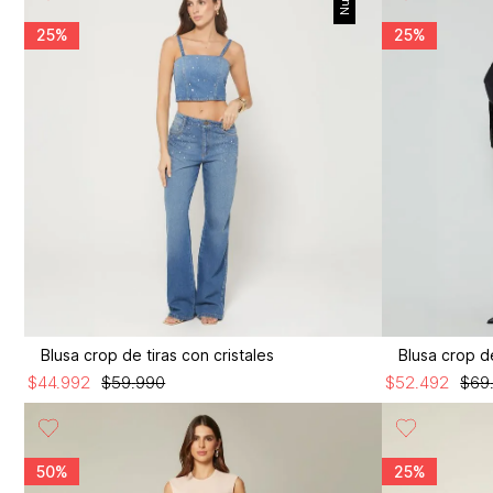
25%
25%
Blusa crop de tiras con cristales
Blusa crop d
$
44
.
992
$
59
.
990
$
52
.
492
$
69
50%
25%