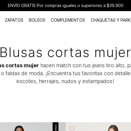
ENVÍO GRATIS Por compras iguales o superiores a $39.900
ZAPATOS
BOLSOS
COMPLEMENTOS
CHAQUETAS Y PARK
Blusas cortas muje
as cortas mujer
hacen match con tus jeans tiro alto, 
o faldas de moda. ¡Encuentra tus favoritas con detal
escotes, herrajes, nudos y estampados!
Nuevo