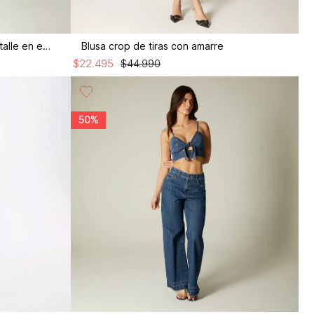
Blusa crop manga corta con detalle en espalda
Blusa crop de tiras con amarre
$
22
.
495
$
44
.
990
50%