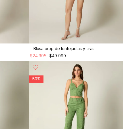
Blusa crop de lentejuelas y tiras
$
24
.
995
$
49
.
990
50%