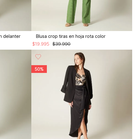
n delanter
Blusa crop tiras en hoja rota color
$
19
.
995
$
39
.
990
50%