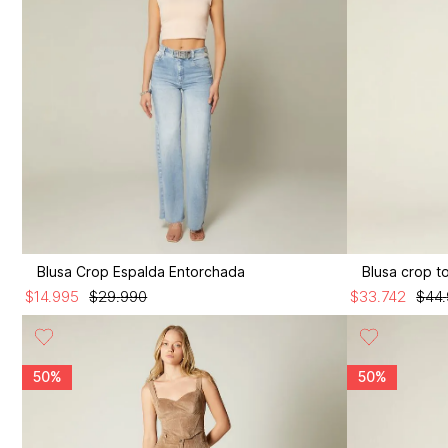
Blusa Crop Espalda Entorchada
Blusa crop t
$
14
.
995
$
29
.
990
$
33
.
742
$
44
.
50%
50%