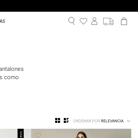
AS
r
pantalones
les como
ORDENAR POR
RELEVANCIA
Nuevo