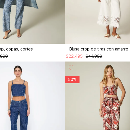
rop, copas, cortes
Blusa crop de tiras con amarre
.
990
$
22
.
495
$
44
.
990
50%