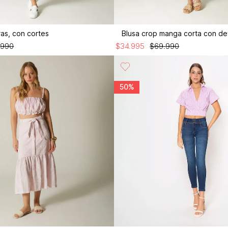
ras, con cortes
.
990
$
34
.
995
$
69
.
990
50%