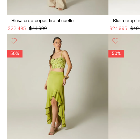
Blusa crop copas tira al cuello
Blusa crop ti
$
22
.
495
$
44
.
990
$
24
.
995
$
49
50%
50%