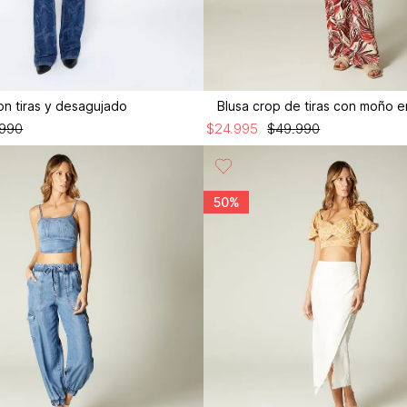
on tiras y desagujado
Blusa crop de tiras con moño e
990
$
24
.
995
$
49
.
990
50%