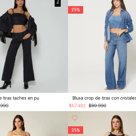
25%
e tiras taches en pu
Blusa crop de tiras con cristale
.
990
$
67
.
492
$
89
.
990
25%