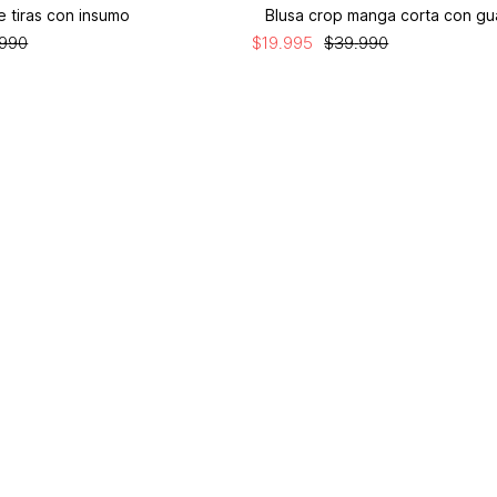
e tiras con insumo
990
$
19
.
995
$
39
.
990