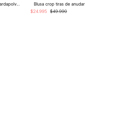
Blusa crop manga corta con guardapolvo y
Blusa crop tiras de anudar
$
24
.
995
$
49
.
990