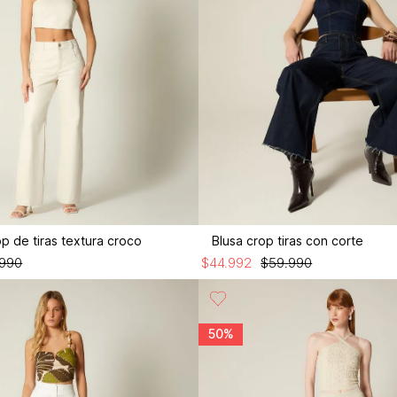
op de tiras textura croco
Blusa crop tiras con corte
990
$
44
.
992
$
59
.
990
50%