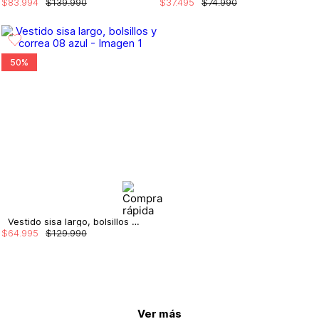
$
83
.
994
$
139
.
990
$
37
.
495
$
74
.
990
50%
Vestido sisa largo, bolsillos y correa
$
64
.
995
$
129
.
990
Ver más