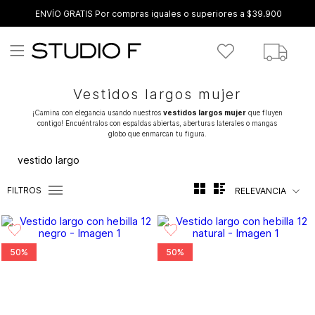
ENVÍO GRATIS Por compras iguales o superiores a $39.900
Vestidos largos mujer
¡Camina con elegancia usando nuestros
vestidos largos mujer
que fluyen
contigo! Encuéntralos con espaldas abiertas, aberturas laterales o mangas
globo que enmarcan tu figura.
vestido largo
FILTROS
RELEVANCIA
50%
50%