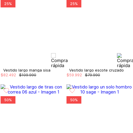
25%
25%
Vestido largo manga sisa
Vestido largo escote cruzado
$
82
.
492
$
109
.
990
$
59
.
992
$
79
.
990
50%
50%