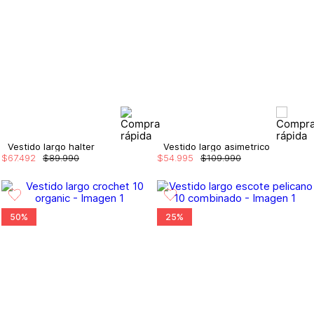
Vestido largo halter
Vestido largo asimetrico
$
67
.
492
$
89
.
990
$
54
.
995
$
109
.
990
50%
25%