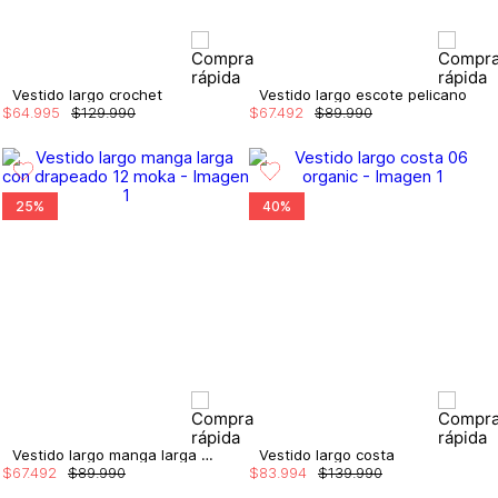
Vestido largo crochet
Vestido largo escote pelicano
$
64
.
995
$
129
.
990
$
67
.
492
$
89
.
990
25%
40%
Vestido largo manga larga con drapeado
Vestido largo costa
$
67
.
492
$
89
.
990
$
83
.
994
$
139
.
990