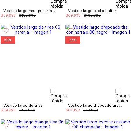
Vestido largo manga corta con cinturon
Vestido largo cuello halter
$
69
.
995
$
139
.
990
$
69
.
995
$
139
.
990
50%
25%
Vestido largo de tiras
Vestido largo drapeado tira con herraje
$
59
.
995
$
119
.
990
$
67
.
492
$
89
.
990