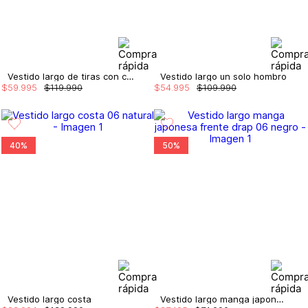
Vestido largo de tiras con correa
Vestido largo un solo hombro
$
59
.
995
$
119
.
990
$
54
.
995
$
109
.
990
40%
50%
Vestido largo costa
Vestido largo manga japonesa frente drap