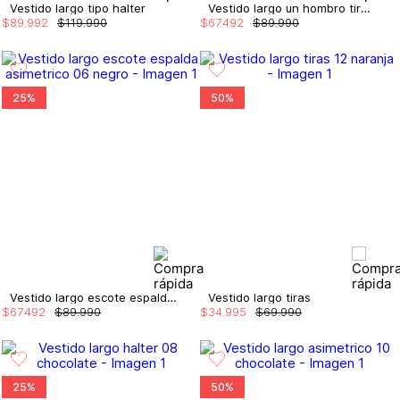
Vestido largo tipo halter
Vestido largo un hombro tira entorchada
$
89
.
992
$
119
.
990
$
67
.
492
$
89
.
990
25%
50%
Vestido largo escote espalda asimetrico
Vestido largo tiras
$
67
.
492
$
89
.
990
$
34
.
995
$
69
.
990
25%
50%