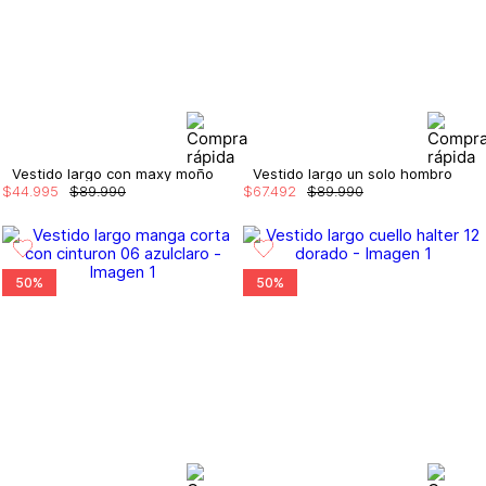
Vestido largo con maxy moño
Vestido largo un solo hombro
$
44
.
995
$
89
.
990
$
67
.
492
$
89
.
990
50%
50%