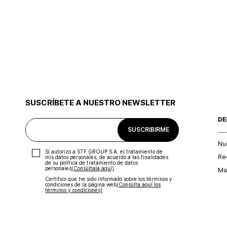
SUSCRÍBETE A NUESTRO NEWSLETTER
DE
SUSCRIBIRME
Nu
Sí autorizo a STF GROUP S.A. el tratamiento de
Re
mis datos personales, de acuerdo a las finalidades
de su política de tratamiento de datos
personales‎
(Consúltala aquí)
Map
Certifico que he sido informado sobre los términos y
condiciones de la página web‎
(Consúlta aquí los
términos y condiciones)