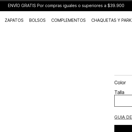
ENVÍO GRATIS Por compras iguales o superiores a $39.900
ZAPATOS
BOLSOS
COMPLEMENTOS
CHAQUETAS Y PARK
Color
Talla
GUIA D