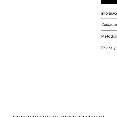
Informac
Cuidados
Métodos
Tarjetas 
Envíos y
Otros: T
Satisfac
los cambi
tiendas d
30 días c
y cuando 
condicion
cuente co
Condici
valor efe
aplicado 
la factur
Excepci