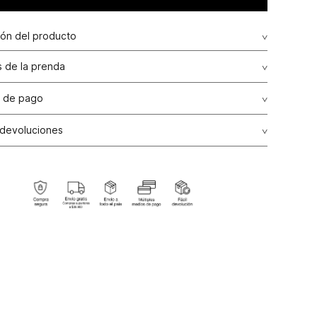
ión del producto
 de la prenda
 de pago
de crédito: Visa, Dinners, Master Card y American Express.
 devoluciones
ransbanck.
ción Garantizada:
Como una política comercial voluntaria,
os de producto por talla, color y/o referencia en nuestras
e línea del país podrán realizarse en un plazo máximo de
alendario contados a partir de la fecha de compra, siempre
el producto no haya sido usado, se encuentre en perfectas
es de higiene, no presente alguna alteración o arreglo y
n todas sus etiquetas originales internas y externas.
ones de Cambio:
Todos los cambios se realizarán por el
ctivamente pagado por el producto, el cual podrá ser
a una nueva compra. Para ello es indispensable presentar
a de venta o ticket de cambio.
ones:
Para las líneas de ropa interior, tapabocas, trajes de