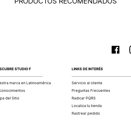
PRODUCTOS RECOMENDADOS
baño, acc
otro país
SCUBRE STUDIO F
LINKS DE INTERÉS
estra marca en Latinoamérica
Servicio al cliente
conocimientos
Preguntas Frecuentes
a del Sitio
Radicar PQRS
Localiza tu tienda
Rastrear pedido