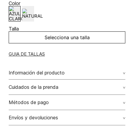
Color
Talla
Selecciona una talla
GUIA DE TALLAS
Información del producto
Chaleco con botones 100.00% lino/linen
Cuidados de la prenda
Métodos de pago
Tarjetas de crédito: Visa, Dinners, Master Card y American
Envíos y devoluciones
Express.
Otros: Transbanck.
Satisfacción Garantizada:
Como una política comercial