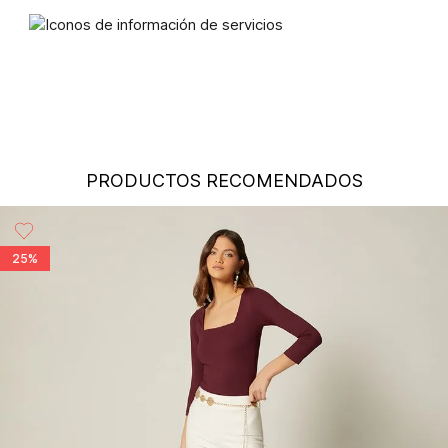
voluntaria, los cambios de producto por talla, color y/o
referencia en nuestras tiendas de línea del país podrán
realizarse en un plazo máximo de 30 días calendario
contados a partir de la fecha de compra, siempre y cuando el
producto no haya sido usado, se encuentre en perfectas
condiciones de higiene, no presente alguna alteración o
arreglo y cuente con todas sus etiquetas originales internas y
externas.
Condiciones de Cambio:
Todos los cambios se realizarán
PRODUCTOS RECOMENDADOS
por el valor efectivamente pagado por el producto, el cual
podrá ser aplicado a una nueva compra. Para ello es
indispensable presentar la factura de venta o ticket de
cambio.
25%
Excepciones:
Para las líneas de ropa interior, tapabocas,
trajes de baño, accesorios y/o productos comprados en
tiendas outlet o en otro país no se aceptan cambios.