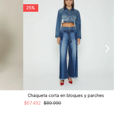
25%
25%
Chaqueta corta en bloques y parches
Gaban a
$
67
.
492
$
89
.
990
$
104
.
992