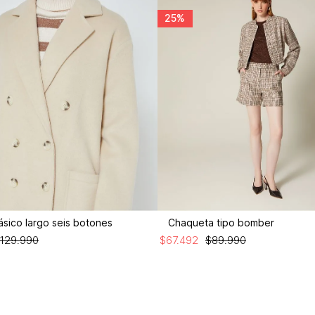
25%
ásico largo seis botones
Chaqueta tipo bomber
129
.
990
$
67
.
492
$
89
.
990