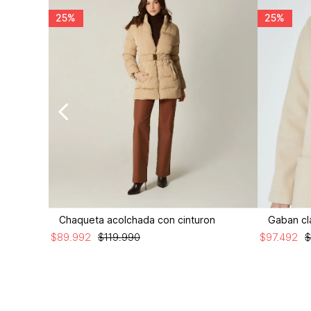
25%
25%
nt
Chaqueta acolchada con cinturon
Gaban cl
$
89
.
992
$
119
.
990
$
97
.
492
$