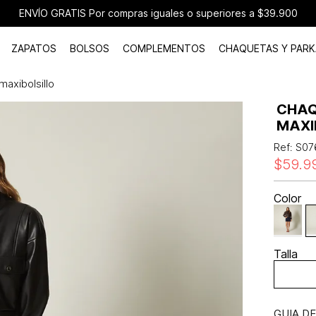
ENVÍO GRATIS Por compras iguales o superiores a $39.900
ZAPATOS
BOLSOS
COMPLEMENTOS
CHAQUETAS Y PARK
maxibolsillo
CHAQ
MAXI
Ref
:
S07
$
59
.
9
Color
Talla
GUIA D