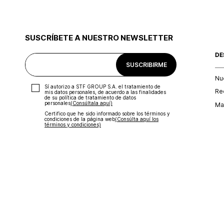
SUSCRÍBETE A NUESTRO NEWSLETTER
DE
SUSCRIBIRME
Nu
Sí autorizo a STF GROUP S.A. el tratamiento de
Re
mis datos personales, de acuerdo a las finalidades
de su política de tratamiento de datos
personales‎
(Consúltala aquí)
Map
Certifico que he sido informado sobre los términos y
condiciones de la página web‎
(Consúlta aquí los
términos y condiciones)