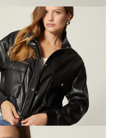
la factur
Excepci
baño, acc
otro país