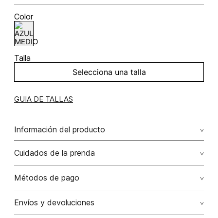
Color
Talla
Selecciona una talla
GUIA DE TALLAS
Información del producto
Chaqueta denim corta con franjas en mang 100.00%
Cuidados de la prenda
algodón/cotton
No remojar. no retorcer / ni exprimir. el acabado rústico de
Métodos de pago
esta prenda hace parte del diseño
Tarjetas de crédito: Visa, Dinners, Master Card y American
Envíos y devoluciones
No usar lejia
Express.