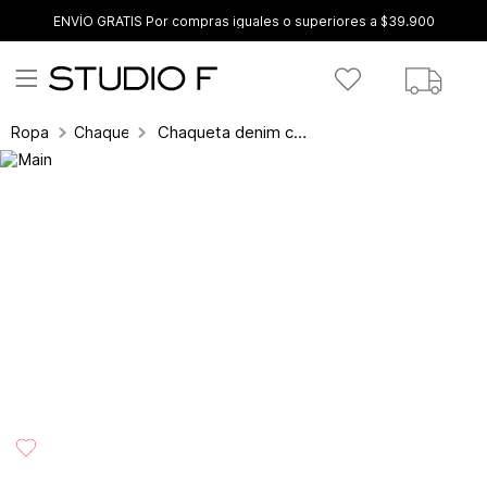
ENVÍO GRATIS Por compras iguales o superiores a $39.900
Chaqueta denim corta lineas en mangas
Ropa
Chaquetas y parkas