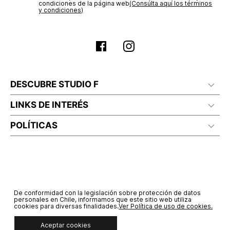
Sí autorizo a STF GROUP S.A. el tratamiento de mis datos
personales, de acuerdo a las finalidades de su política
No lavado en seco
de tratamiento de datos personales‎
(Consúltala aquí)
Certifico que he sido informado sobre los términos y
condiciones de la página web‎
(Consúlta aquí los términos
y condiciones)
DESCUBRE STUDIO F
LINKS DE INTERÉS
POLÍTICAS
De conformidad con la legislación sobre protección de datos
personales en Chile, informamos que este sitio web utiliza
cookies para diversas finalidades.
Ver Política de uso de cookies.
Aceptar cookies