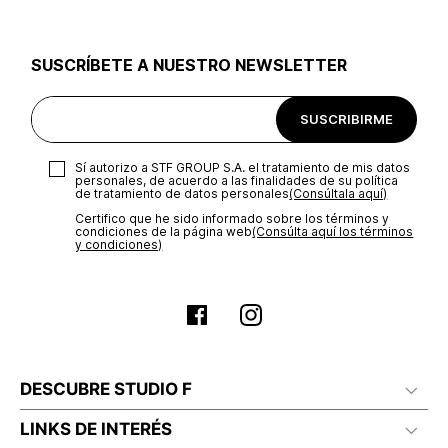
Excepciones:
Para las líneas de ropa interior, tapabocas,
trajes de baño, accesorios y/o productos comprados en
tiendas outlet o en otro país no se aceptan cambios.
SUSCRÍBETE A NUESTRO NEWSLETTER
SUSCRIBIRME
Sí autorizo a STF GROUP S.A. el tratamiento de mis datos
personales, de acuerdo a las finalidades de su política
de tratamiento de datos personales‎
(Consúltala aquí)
Certifico que he sido informado sobre los términos y
condiciones de la página web‎
(Consúlta aquí los términos
y condiciones)
DESCUBRE STUDIO F
LINKS DE INTERÉS