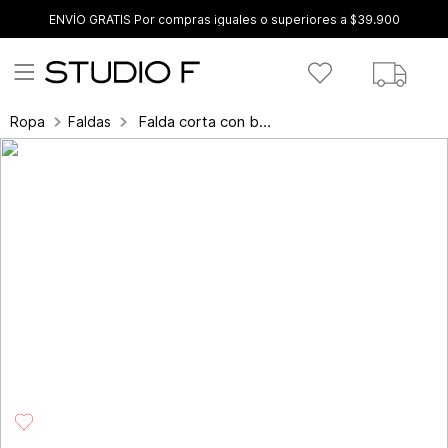
ENVÍO GRATIS Por compras iguales o superiores a $39.900
Falda corta con bolsillos, efecto cuero
Ropa
Faldas