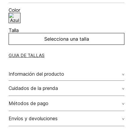
Color
Talla
Selecciona una talla
GUIA DE TALLAS
Información del producto
Cuidados de la prenda
Métodos de pago
Tarjetas de crédito: Visa, Dinners, Master Card y American
Envíos y devoluciones
Express.
Otros: Transbanck.
Satisfacción Garantizada:
Como una política comercial