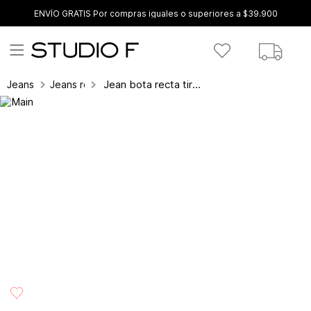
ENVÍO GRATIS Por compras iguales o superiores a $39.900
Jean bota recta tiro alto cinco bolsillo
Jeans
Jeans recto