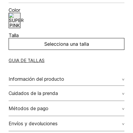
Color
Talla
Selecciona una talla
GUIA DE TALLAS
Información del producto
Pantalon tiro alto de amarre adelante 62.00%
Cuidados de la prenda
viscosa/viscose38.00% lino/linen
Lavado profesional en húmedo (w) planchar con vapor
Métodos de pago
puede causar daño irreversible
Tarjetas de crédito: Visa, Dinners, Master Card y American
Envíos y devoluciones
No lavar
Express.