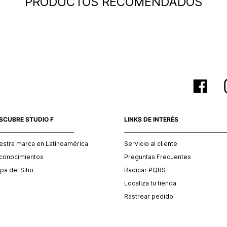
PRODUCTOS RECOMENDADOS
baño, acc
otro país
SCUBRE STUDIO F
LINKS DE INTERÉS
estra marca en Latinoamérica
Servicio al cliente
conocimientos
Preguntas Frecuentes
a del Sitio
Radicar PQRS
Localiza tu tienda
Rastrear pedido