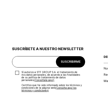
SUSCRÍBETE A NUESTRO NEWSLETTER
DE
SUSCRIBIRME
Nu
Sí autorizo a STF GROUP S.A. el tratamiento de
Re
mis datos personales, de acuerdo a las finalidades
de su política de tratamiento de datos
personales‎
(Consúltala aquí)
Map
Certifico que he sido informado sobre los términos y
condiciones de la página web‎
(Consúlta aquí los
términos y condiciones)