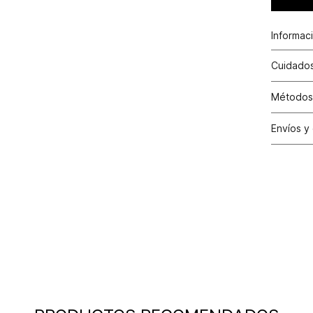
Informac
Cuidados
Métodos
Tarjetas 
Envíos y
Otros: T
Satisfac
los cambi
tiendas d
30 días c
y cuando 
condicion
cuente co
Condici
valor efe
aplicado 
la factur
Excepci