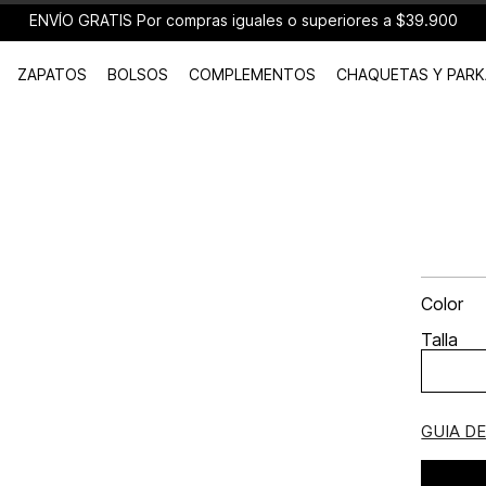
ENVÍO GRATIS Por compras iguales o superiores a $39.900
ZAPATOS
BOLSOS
COMPLEMENTOS
CHAQUETAS Y PARK
Color
Talla
GUIA D