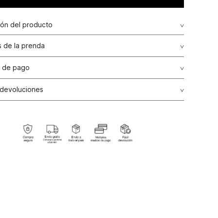
ión del producto
 de la prenda
 de pago
de crédito: Visa, Dinners, Master Card y American Express.
 devoluciones
ransbanck.
ción Garantizada:
Como una política comercial voluntaria,
os de producto por talla, color y/o referencia en nuestras
e línea del país podrán realizarse en un plazo máximo de
alendario contados a partir de la fecha de compra, siempre
el producto no haya sido usado, se encuentre en perfectas
es de higiene, no presente alguna alteración o arreglo y
n todas sus etiquetas originales internas y externas.
ones de Cambio:
Todos los cambios se realizarán por el
ctivamente pagado por el producto, el cual podrá ser
a una nueva compra. Para ello es indispensable presentar
a de venta o ticket de cambio.
ones:
Para las líneas de ropa interior, tapabocas, trajes de