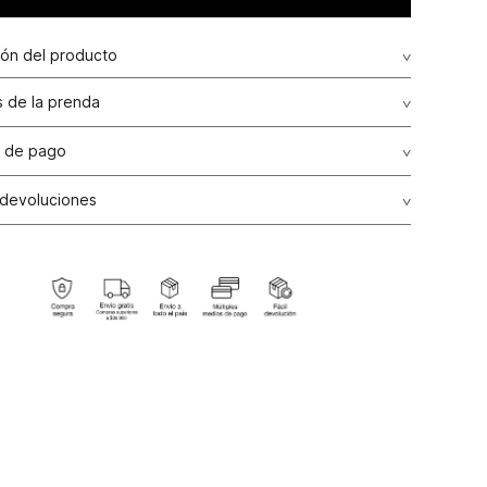
ión del producto
 de la prenda
 de pago
de crédito: Visa, Dinners, Master Card y American Express.
 devoluciones
ransbanck.
ción Garantizada:
Como una política comercial voluntaria,
os de producto por talla, color y/o referencia en nuestras
e línea del país podrán realizarse en un plazo máximo de
alendario contados a partir de la fecha de compra, siempre
el producto no haya sido usado, se encuentre en perfectas
es de higiene, no presente alguna alteración o arreglo y
n todas sus etiquetas originales internas y externas.
ones de Cambio:
Todos los cambios se realizarán por el
ctivamente pagado por el producto, el cual podrá ser
a una nueva compra. Para ello es indispensable presentar
a de venta o ticket de cambio.
ones:
Para las líneas de ropa interior, tapabocas, trajes de