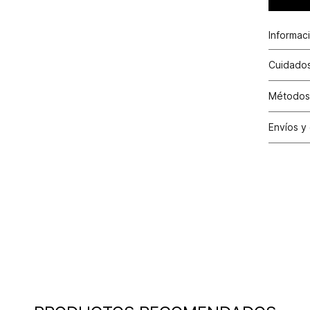
Informac
Cuidados
Métodos
Tarjetas 
Envíos y
Otros: T
Satisfac
los cambi
tiendas d
30 días c
y cuando 
condicion
cuente co
Condici
valor efe
aplicado 
la factur
Excepci