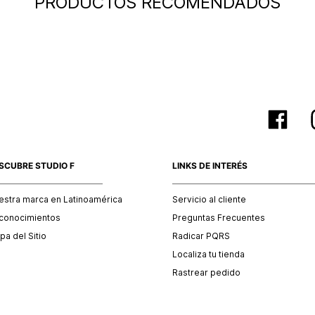
PRODUCTOS RECOMENDADOS
baño, acc
otro país
SCUBRE STUDIO F
LINKS DE INTERÉS
estra marca en Latinoamérica
Servicio al cliente
conocimientos
Preguntas Frecuentes
a del Sitio
Radicar PQRS
Localiza tu tienda
Rastrear pedido