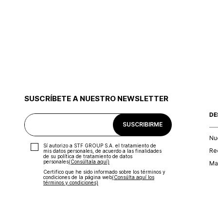
SUSCRÍBETE A NUESTRO NEWSLETTER
DE
SUSCRIBIRME
Nu
Sí autorizo a STF GROUP S.A. el tratamiento de
Re
mis datos personales, de acuerdo a las finalidades
de su política de tratamiento de datos
personales‎
(Consúltala aquí)
Map
Certifico que he sido informado sobre los términos y
condiciones de la página web‎
(Consúlta aquí los
términos y condiciones)