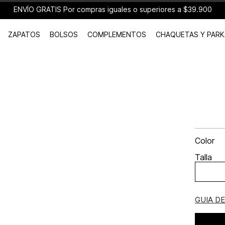
ENVÍO GRATIS Por compras iguales o superiores a $39.900
ZAPATOS
BOLSOS
COMPLEMENTOS
CHAQUETAS Y PARK
Color
Talla
GUIA D