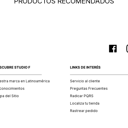
PRODUCTOS RECOMENDADOS
baño, acc
otro país
SCUBRE STUDIO F
LINKS DE INTERÉS
estra marca en Latinoamérica
Servicio al cliente
conocimientos
Preguntas Frecuentes
a del Sitio
Radicar PQRS
Localiza tu tienda
Rastrear pedido