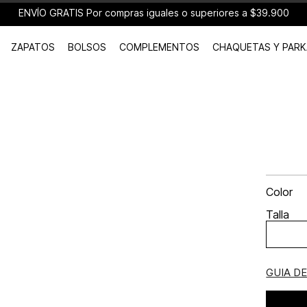
ENVÍO GRATIS Por compras iguales o superiores a $39.900
ZAPATOS
BOLSOS
COMPLEMENTOS
CHAQUETAS Y PARK
Color
Talla
GUIA D