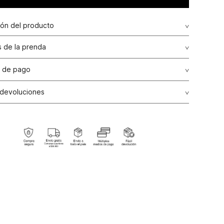
ión del producto
 de la prenda
 de pago
de crédito: Visa, Dinners, Master Card y American Express.
 devoluciones
ransbanck.
ción Garantizada:
Como una política comercial voluntaria,
os de producto por talla, color y/o referencia en nuestras
e línea del país podrán realizarse en un plazo máximo de
alendario contados a partir de la fecha de compra, siempre
el producto no haya sido usado, se encuentre en perfectas
es de higiene, no presente alguna alteración o arreglo y
n todas sus etiquetas originales internas y externas.
ones de Cambio:
Todos los cambios se realizarán por el
ctivamente pagado por el producto, el cual podrá ser
a una nueva compra. Para ello es indispensable presentar
a de venta o ticket de cambio.
ones:
Para las líneas de ropa interior, tapabocas, trajes de