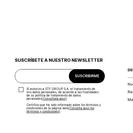
SUSCRÍBETE A NUESTRO NEWSLETTER
DE
SUSCRIBIRME
Nu
Sí autorizo a STF GROUP S.A. el tratamiento de
Re
mis datos personales, de acuerdo a las finalidades
de su política de tratamiento de datos
personales‎
(Consúltala aquí)
Map
Certifico que he sido informado sobre los términos y
condiciones de la página web‎
(Consúlta aquí los
términos y condiciones)