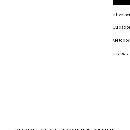
Informac
Cuidados
Métodos
Tarjetas 
Envíos y
Otros: T
Satisfac
los cambi
tiendas d
30 días c
y cuando 
condicion
cuente co
Condici
valor efe
aplicado 
la factur
Excepci