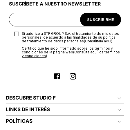
SUSCRÍBETE A NUESTRO NEWSLETTER
Excepciones:
Para las líneas de ropa interior, tapabocas,
trajes de baño, accesorios y/o productos comprados en
tiendas outlet o en otro país no se aceptan cambios.
SUSCRIBIRME
Sí autorizo a STF GROUP S.A. el tratamiento de mis datos
personales, de acuerdo a las finalidades de su política
de tratamiento de datos personales‎
(Consúltala aquí)
Certifico que he sido informado sobre los términos y
condiciones de la página web‎
(Consúlta aquí los términos
y condiciones)
DESCUBRE STUDIO F
LINKS DE INTERÉS
POLÍTICAS