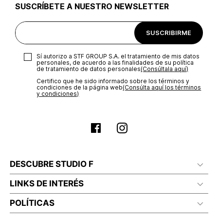
SUSCRÍBETE A NUESTRO NEWSLETTER
Excepciones:
Para las líneas de ropa interior, tapabocas,
trajes de baño, accesorios y/o productos comprados en
tiendas outlet o en otro país no se aceptan cambios.
SUSCRIBIRME
Sí autorizo a STF GROUP S.A. el tratamiento de mis datos
personales, de acuerdo a las finalidades de su política
de tratamiento de datos personales‎
(Consúltala aquí)
Certifico que he sido informado sobre los términos y
condiciones de la página web‎
(Consúlta aquí los términos
y condiciones)
DESCUBRE STUDIO F
LINKS DE INTERÉS
POLÍTICAS