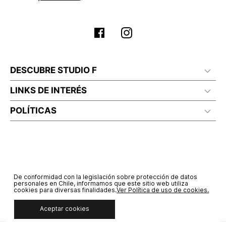
personales, de acuerdo a las finalidades de su política
de tratamiento de datos personales‎
(Consúltala aquí)
Certifico que he sido informado sobre los términos y
condiciones de la página web‎
(Consúlta aquí los términos
y condiciones)
DESCUBRE STUDIO F
LINKS DE INTERÉS
POLÍTICAS
De conformidad con la legislación sobre protección de datos
personales en Chile, informamos que este sitio web utiliza
cookies para diversas finalidades.
Ver Política de uso de cookies.
Aceptar cookies