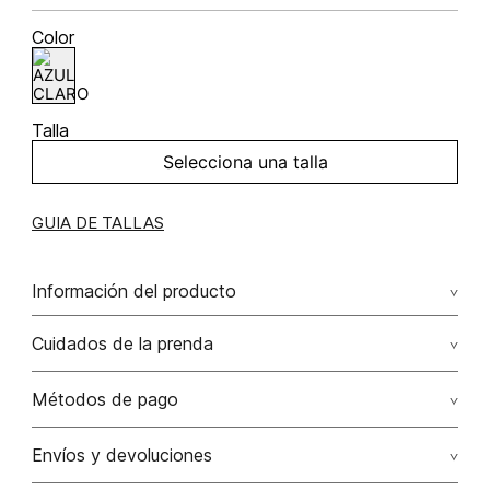
Color
Talla
Selecciona una talla
GUIA DE TALLAS
Información del producto
Vestido largo manga corta con cinturon 100.00%
Cuidados de la prenda
viscosa/viscose
Métodos de pago
Tarjetas de crédito: Visa, Dinners, Master Card y American
Envíos y devoluciones
Express.