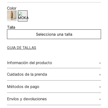
Color
Talla
Selecciona una talla
GUIA DE TALLAS
Información del producto
Vestido midi sisa escote espalda 100.00% poliéster/polyester
Cuidados de la prenda
Lavar a mano temperatura máx 40°c no secar en maquina
Métodos de pago
no planchar, puede ocasionar daños en el acabado
Tarjetas de crédito: Visa, Dinners, Master Card y American
Envíos y devoluciones
No usar lejia
Express.