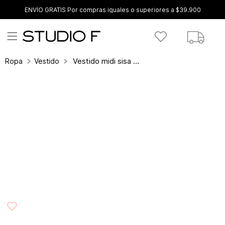
ENVÍO GRATIS Por compras iguales o superiores a $39.900
Vestido midi sisa escote espalda
Ropa
Vestidos