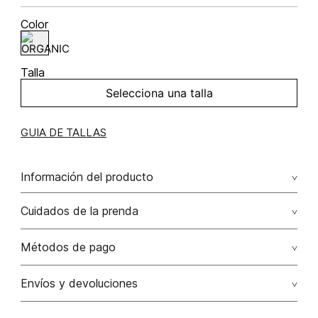
Color
Talla
Selecciona una talla
GUIA DE TALLAS
Información del producto
Vestido midi tipo camisero manga 3/4 100.00% lino/linen
Cuidados de la prenda
Lavado profesional en húmedo (w) planchar con vapor
Métodos de pago
puede causar daño irreversible
Tarjetas de crédito: Visa, Dinners, Master Card y American
Envíos y devoluciones
No lavar
Express.
No usar lejia
Otros: Transbanck.
Satisfacción Garantizada:
Como una política comercial