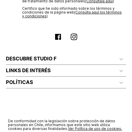
No planchar con vapor
de tratamiento de datos personales‎
(Consúltala aquí)
Certifico que he sido informado sobre los términos y
condiciones de la página web‎
(Consúlta aquí los términos
y condiciones)
DESCUBRE STUDIO F
LINKS DE INTERÉS
POLÍTICAS
De conformidad con la legislación sobre protección de datos
personales en Chile, informamos que este sitio web utiliza
cookies para diversas finalidades.
Ver Política de uso de cookies.