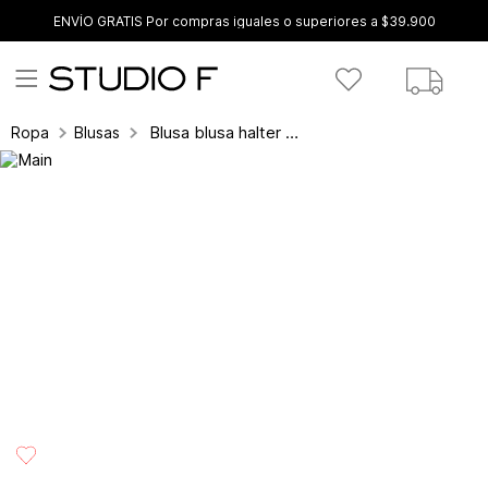
ENVÍO GRATIS Por compras iguales o superiores a $39.900
Blusa blusa halter de amarre en espalda
Ropa
Blusas