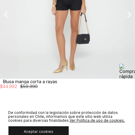
No planchar con vapor
Blusa manga corta a rayas
$
44
.
992
$
59
.
990
De conformidad con la legislación sobre protección de datos
SUSCRÍBETE A NUESTRO NEWSLETTER
personales en Chile, informamos que este sitio web utiliza
cookies para diversas finalidades.
Ver Política de uso de cookies.
SUSCRIBIRME
Aceptar cookies