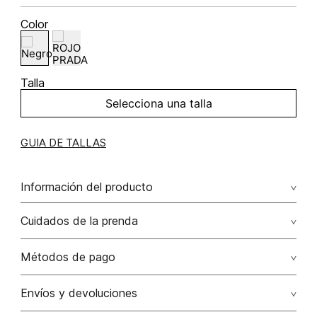
Color
Talla
Selecciona una talla
GUIA DE TALLAS
Información del producto
Blusa blusa halter de amarre en espalda 58.00%
Cuidados de la prenda
viscosa/viscose42.00% rayón/rayon
Lavar a mano por separado / no dejar en remojo / no
Métodos de pago
retorcer / no planchar con vapor puede causar daño
irreversible
Tarjetas de crédito: Visa, Dinners, Master Card y American
Envíos y devoluciones
Express.
No usar lejia