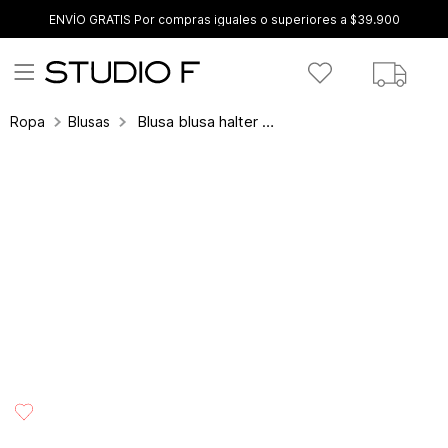
ENVÍO GRATIS Por compras iguales o superiores a $39.900
Blusa blusa halter de amarre en espalda
Ropa
Blusas