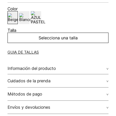
Color
Talla
Selecciona una talla
GUIA DE TALLAS
Información del producto
Blusa camisera boxy manga larga 97.00%
Cuidados de la prenda
algodón/cotton3.00% elastano/elastane
Métodos de pago
Tarjetas de crédito: Visa, Dinners, Master Card y American
Envíos y devoluciones
Express.