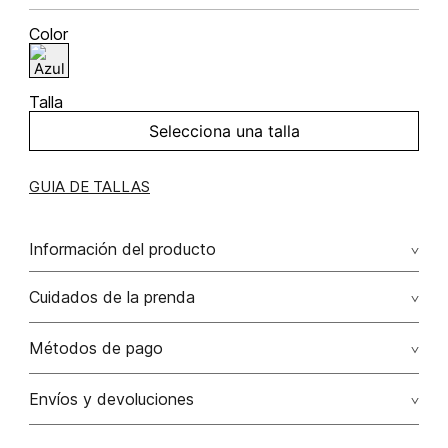
Color
Talla
Selecciona una talla
GUIA DE TALLAS
Información del producto
98.00% viscosa/viscose2.00% elastano/elastane
Cuidados de la prenda
Métodos de pago
Tarjetas de crédito: Visa, Dinners, Master Card y American
Envíos y devoluciones
Express.
Otros: Transbanck.
Satisfacción Garantizada:
Como una política comercial