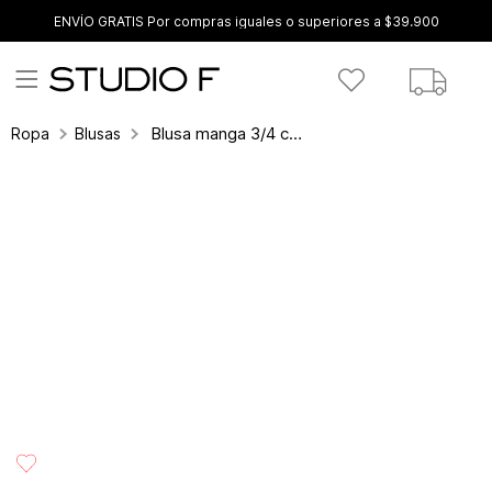
ENVÍO GRATIS Por compras iguales o superiores a $39.900
Blusa manga 3/4 con escote entorchado
Ropa
Blusas