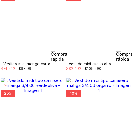
Vestido midi manga corta
Vestido midi cuello alto
$
74
.
242
$
98
.
990
$
82
.
492
$
109
.
990
25%
40%