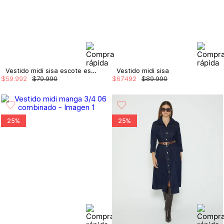
Vestido midi sisa escote espalda
Vestido midi sisa
$
59
.
992
$
79
.
990
$
67
.
492
$
89
.
990
25%
25%