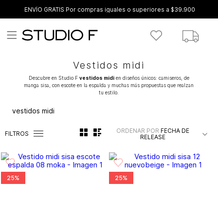
ENVÍO GRATIS Por compras iguales o superiores a $39.900
Vestidos midi
Descubre en Studio F
vestidos midi
en diseños únicos: camiseros, de
manga sisa, con escote en la espalda y muchas más propuestas que realzan
tu estilo.
vestidos midi
ORDENAR POR
FECHA DE
FILTROS
RELEASE
25%
25%