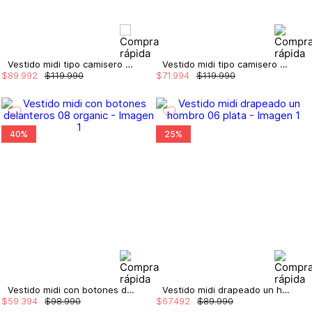
Vestido midi tipo camisero manga 3/4
Vestido midi tipo camisero manga 3/4
$
89
.
992
$
119
.
990
$
71
.
994
$
119
.
990
40%
25%
Vestido midi con botones delanteros
Vestido midi drapeado un hombro
$
59
.
394
$
98
.
990
$
67
.
492
$
89
.
990