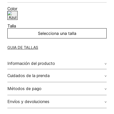
Color
Talla
Selecciona una talla
GUIA DE TALLAS
Información del producto
100.00% algodón/cotton
Cuidados de la prenda
Lavar a mano por separado / no dejar en remojo / no
Métodos de pago
retorcer / no planchar con vapor puede causar daño
irreversible
Tarjetas de crédito: Visa, Dinners, Master Card y American
Envíos y devoluciones
Express.
No usar lejia
Otros: Transbanck.
Satisfacción Garantizada:
Como una política comercial