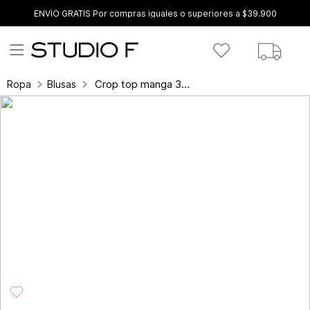
ENVÍO GRATIS Por compras iguales o superiores a $39.900
Crop top manga 3/4 con amarre en espalda
Ropa
Blusas