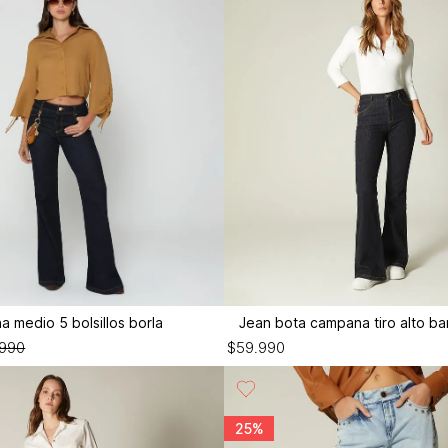
 medio 5 bolsillos borla
Jean bota campana tiro alto ba
990
$
59
.
990
25%