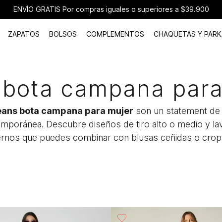
ENVÍO GRATIS Por compras iguales o superiores a $39.900
ZAPATOS
BOLSOS
COMPLEMENTOS
CHAQUETAS Y PARK
 bota campana para
eans bota campana para mujer
son un statement d
mporánea. Descubre diseños de tiro alto o medio y l
nos que puedes combinar con blusas ceñidas o crop