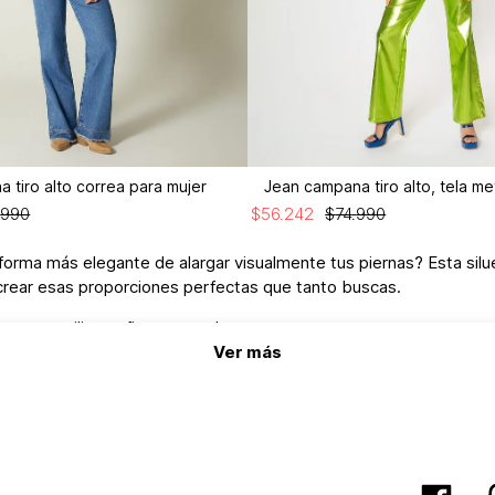
 tiro alto correa para mujer
Jean campana tiro alto, tela me
.
990
$
56
.
242
$
74
.
990
forma más elegante de alargar visualmente tus piernas? Esta silue
y crear esas proporciones perfectas que tanto buscas.
as y estiliza tu figura completa.
Ver más
e favorecedores: definen tu cintura y crean una línea continua q
ecto estilizador, o úsalos con una blusa crop y chaqueta estruct
 ofrecen comodidad sin sacrificar estilo. El truco está en elegir e