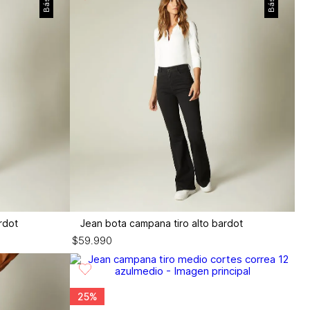
rdot
Jean bota campana tiro alto bardot
$
59
.
990
25%