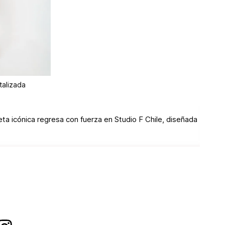
talizada
ta icónica regresa con fuerza en Studio F Chile, diseñada
ue alarga tus piernas de manera espectacular. Combínalos
urada para ese look retro-chic que está dominando las
l calzado correcto: botas altas bajo el jean crean