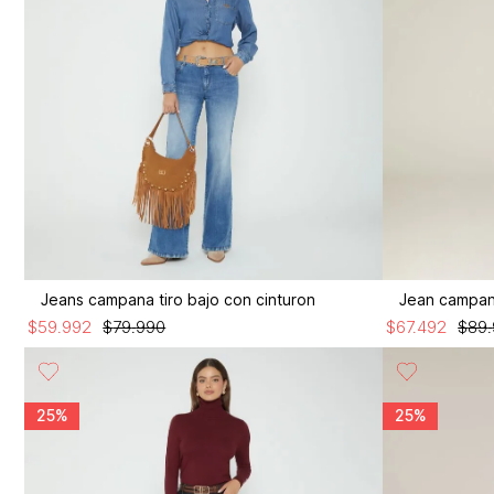
Jeans campana tiro bajo con cinturon
$
59
.
992
$
79
.
990
$
67
.
492
$
89
.
25%
25%