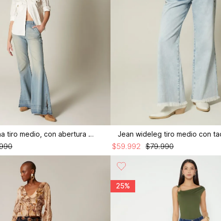
Jean campana tiro medio, con abertura en costado
Jean wideleg tiro medio con t
990
$
59
.
992
$
79
.
990
25%