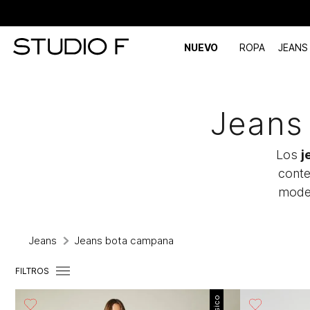
NUEVO
ROPA
JEANS
Jeans
Los
j
conte
moder
Jeans
Jeans bota campana
FILTROS
Básico