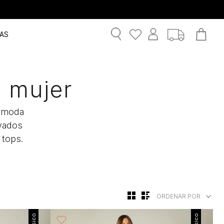
AS
 mujer
e moda
avados
 tops.
ORDENAR POR
Básico
Básico