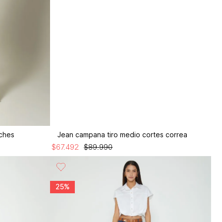
aches
Jean campana tiro medio cortes correa
$
67
.
492
$
89
.
990
25%