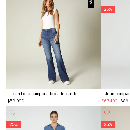
25%
Jean bota campana tiro alto bardot
Jean campana
$
59
.
990
$
67
.
492
$
89
.
25%
25%