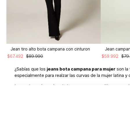
Jean tiro alto bota campana con cinturon
Jean campana
$
67
.
492
$
89
.
990
$
59
.
992
$
79
¿Sabías que los
jeans bota campana para mujer
son la 
especialmente para realzar las curvas de la mujer latina 
La magia está en cómo la bota campana equilibra tus cader
Jeans acampanados
Los jeans de tiro alto con bota campana son absolutament
con un body ajustado y tacones altos para maximizar el ef
calles.
Para looks más casuales, los diseños bardot con tiro medio