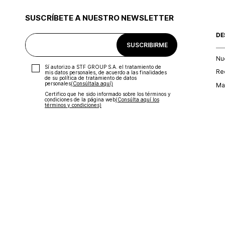
continuidad visual, mientras que tacones o plataformas 
SUSCRÍBETE A NUESTRO NEWSLETTER
Los cinco bolsillos clásicos mantienen la funcionalidad, mi
DE
mujer
en tonos neutros se convierten en tu comodín para
SUSCRIBIRME
Pro tip: la bota campana funciona increíblemente bien con
Nu
Sí autorizo a STF GROUP S.A. el tratamiento de
¡Redescubre el poder de la bota campana! Suscríbete al
Re
mis datos personales, de acuerdo a las finalidades
de su política de tratamiento de datos
personales‎
(Consúltala aquí)
Map
Certifico que he sido informado sobre los términos y
condiciones de la página web‎
(Consúlta aquí los
términos y condiciones)