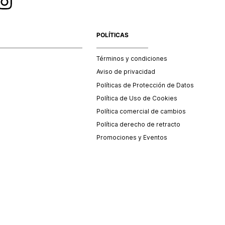
cto en tu cintura. Nuestros
jeans bota campana para
POLÍTICAS
eciales.
 flowy que te hace lucir proporcionada y sofisticada.
Términos y condiciones
Aviso de privacidad
Políticas de Protección de Datos
Política de Uso de Cookies
Política comercial de cambios
Política derecho de retracto
Promociones y Eventos