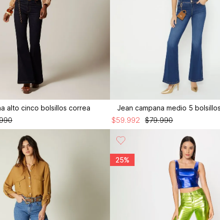
 alto cinco bolsillos correa
Jean campana medio 5 bolsillos
990
$
59
.
992
$
79
.
990
25%