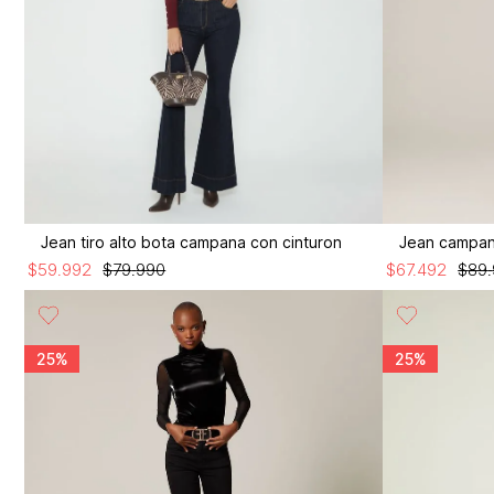
Jean tiro alto bota campana con cinturon
Jean campana
$
59
.
992
$
79
.
990
$
67
.
492
$
89
.
25%
25%