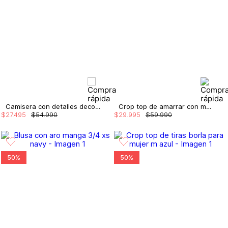
Camisera con detalles decorativo
Crop top de amarrar con múltiples pespuntes denim
$
27
.
495
$
54
.
990
$
29
.
995
$
59
.
990
50%
50%