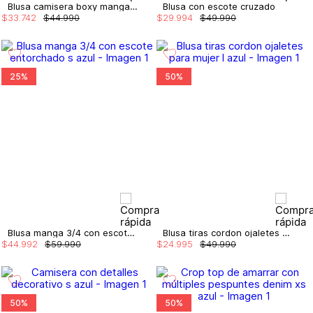
Blusa camisera boxy manga larga
Blusa con escote cruzado
$
33
.
742
$
44
.
990
$
29
.
994
$
49
.
990
25%
50%
Blusa manga 3/4 con escote entorchado
Blusa tiras cordon ojaletes para mujer
$
44
.
992
$
59
.
990
$
24
.
995
$
49
.
990
50%
50%