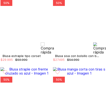
50%
50%
Blusa estraple tipo corset
Blusa sisa con bolsillo con bordado
$
29
.
995
$
59
.
990
$
27
.
495
$
54
.
990
50%
50%