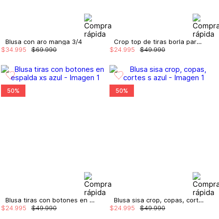
Blusa con aro manga 3/4
Crop top de tiras borla para mujer
$
34
.
995
$
69
.
990
$
24
.
995
$
49
.
990
50%
50%
Blusa tiras con botones en espalda
Blusa sisa crop, copas, cortes
$
24
.
995
$
49
.
990
$
24
.
995
$
49
.
990