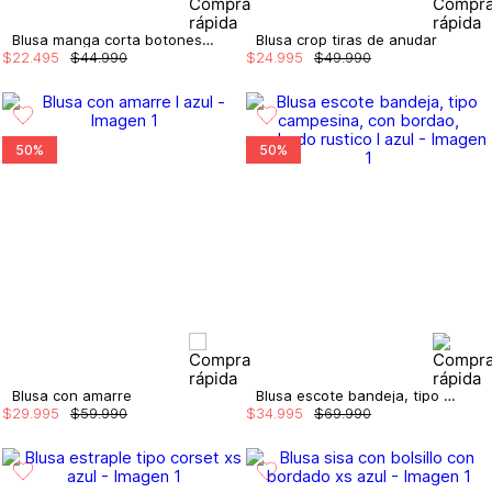
Blusa manga corta botones frontal
Blusa crop tiras de anudar
$
22
.
495
$
44
.
990
$
24
.
995
$
49
.
990
50%
50%
Blusa con amarre
Blusa escote bandeja, tipo campesina, con bordao, acabado rustico
$
29
.
995
$
59
.
990
$
34
.
995
$
69
.
990