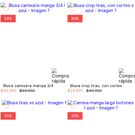
50%
50%
Blusa camisera manga 3/4
Blusa crop tiras, con cortes
$
34
.
995
$
69
.
990
$
24
.
995
$
49
.
990
50%
25%