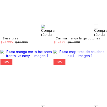
Blusa tiras
Camisa manga larga botones
$
24
.
995
$
49
.
990
$
37
.
492
$
49
.
990
50%
50%