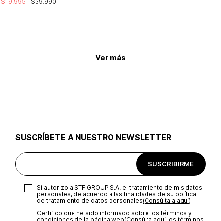
$
19
.
995
$
39
.
990
Ver más
SUSCRÍBETE A NUESTRO NEWSLETTER
SUSCRIBIRME
Sí autorizo a STF GROUP S.A. el tratamiento de mis datos
personales, de acuerdo a las finalidades de su política
de tratamiento de datos personales‎
(Consúltala aquí)
Certifico que he sido informado sobre los términos y
condiciones de la página web‎
(Consúlta aquí los términos