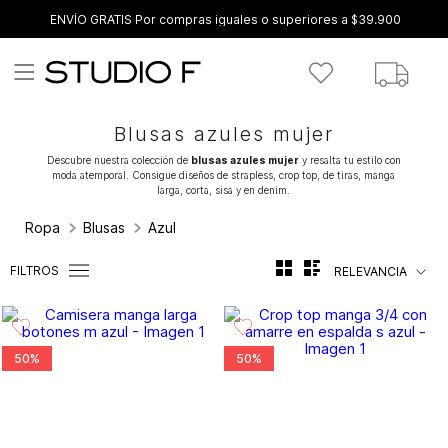
ENVÍO GRATIS Por compras iguales o superiores a $39.900
Blusas azules mujer
Descubre nuestra colección de
blusas azules mujer
y resalta tu estilo con
moda atemporal. Consigue diseños de strapless, crop top, de tiras, manga
larga, corta, sisa y en denim.
Ropa
Blusas
Azul
FILTROS
RELEVANCIA
50%
50%