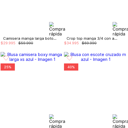
Camisera manga larga botones
Crop top manga 3/4 con amarre en espalda
$
29
.
995
$
59
.
990
$
34
.
995
$
69
.
990
25%
40%